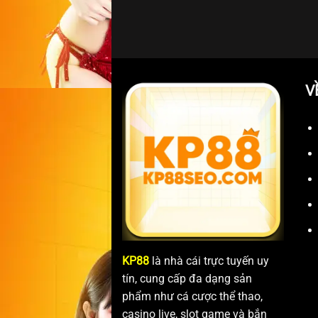
V
KP88
là nhà cái trực tuyến uy
tín, cung cấp đa dạng sản
phẩm như cá cược thể thao,
casino live, slot game và bắn