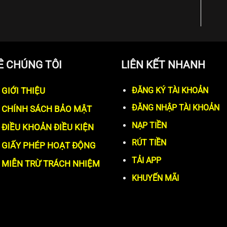
Ề CHÚNG TÔI
LIÊN KẾT NHANH
GIỚI THIỆU
ĐĂNG KÝ TÀI KHOẢN
ĐĂNG NHẬP TÀI KHOẢN
CHÍNH SÁCH BẢO MẬT
NẠP TIỀN
ĐIỀU KHOẢN ĐIỀU KIỆN
RÚT TIỀN
GIẤY PHÉP HOẠT ĐỘNG
TẢI APP
MIỄN TRỪ TRÁCH NHIỆM
KHUYẾN MÃI