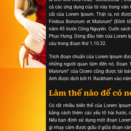
cả các ứng dụng của từ này trong văn 
cãi của Lorem Ipsum. Thật ra, nó được
Finibus Bonorum et Malorum” (Đỉnh tối
năm 45 trước Công Nguyên. Cuốn sách nà
Phục Hưng. Dòng đầu tiên của Lorem Ip
câu trong đoạn thứ 1.10.32.
Trích đoạn chuẩn của Lorem Ipsum được
những người quan tâm đến nó. Đoạn 1.
Malorum” của Cicero cũng được tái bản
Anh được dịch bởi H. Rackham vào nă
Làm thế nào để có n
Có rất nhiều biến thể của Lorem Ipsu
bằng cách thêm các yếu tố hài hước, c
Nếu bạn định sử dụng một đoạn Lorem 
gì nhạy cảm được giấu ở giữa đoạn văn