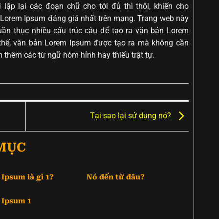
lặp lại các đoạn chữ cho tới đủ thì thôi, khiến cho
 Lorem Ipsum đáng giá nhất trên mạng. Trang web này
huần thục nhiều cấu trúc câu để tạo ra văn bản Lorem
ờ thế, văn bản Lorem Ipsum được tạo ra mà không cần
 thêm các từ ngữ hóm hỉnh hay thiếu trật tự.
Tại sao lại sử dụng nó?
MỤC
Ipsum là gì 1?
Nó đến từ đâu?
 Ipsum 1