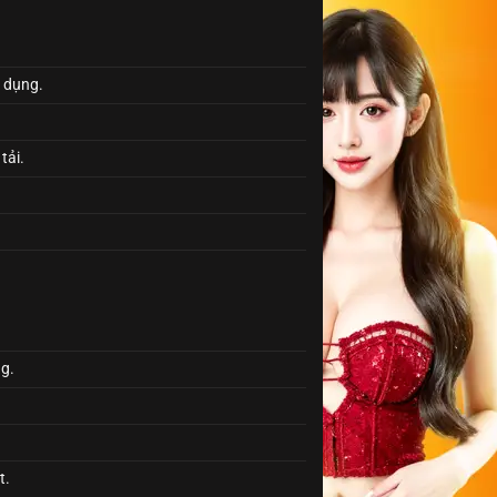
g dụng.
tải.
ng.
t.