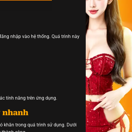
 đăng nhập vào hệ thống. Quá trình này
các tính năng trên ứng dụng.
ý nhanh
hó khăn trong quá trình sử dụng. Dưới