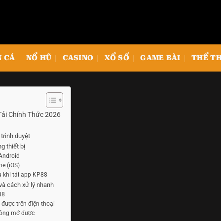
 CÁ
NỔ HŨ
CASINO
XỔ SỐ
GAME BÀI
THỂ T
Tải Chính Thức 2026
 trình duyệt
g thiết bị
 Android
e (iOS)
 khi tải app KP88
và cách xử lý nhanh
88
được trên điện thoại
hông mở được