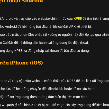
ện thoại Android
ại Android và truy cập vào website chính thức của
KP88
để tìm link tải ứn
 Android để hệ thống bắt đầu tải file cài đặt APK về thiết bị.
 báo bảo mật, chọn Cho phép tải xuống từ nguồn này để tiếp tục quá trình 
n Cài đặt để hệ thống tiến hành cài ứng dụng lên điện thoại.
ở ứng dụng KP88 và đăng nhập tài khoản để bắt đầu sử dụng.
rên iPhone (iOS)
Phone và truy cập vào website chính thức của KP88 để tìm link tải ứng dụ
ho iOS để hệ thống chuyển đến file cài đặt hoặc hồ sơ cấu hình.
 đặt hồ sơ ứng dụng theo hướng dẫn hiển thị trên màn hình.
 → Quản lý cấu hình & thiết bị, sau đó chọn Tin cậy ứng dụng để kích hoạ