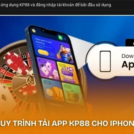
ở ứng dụng KP88 và đăng nhập tài khoản để bắt đầu sử dụng.