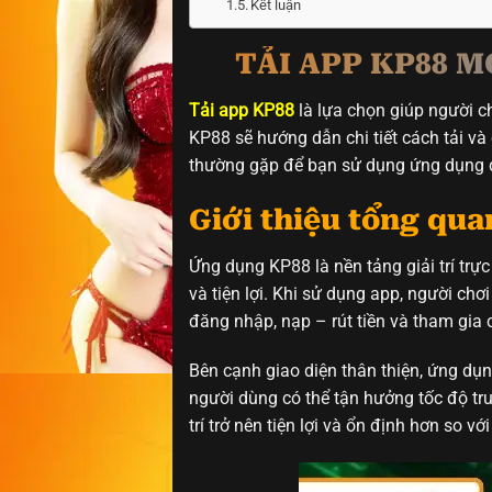
Kết luận
TẢI APP KP88 M
Tải app KP88
là lựa chọn giúp người ch
KP88 sẽ hướng dẫn chi tiết cách tải và
thường gặp để bạn sử dụng ứng dụng d
Giới thiệu tổng qu
Ứng dụng KP88 là nền tảng giải trí trự
và tiện lợi. Khi sử dụng app, người ch
đăng nhập, nạp – rút tiền và tham gia 
Bên cạnh giao diện thân thiện, ứng dụn
người dùng có thể tận hưởng tốc độ truy
trí trở nên tiện lợi và ổn định hơn so 