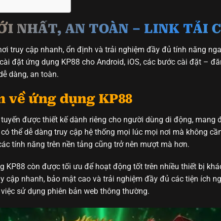
ỚI NHẤT, AN TOÀN – LINK TẢI 
ơi truy cập nhanh, ổn định và trải nghiệm đầy đủ tính năng ngay
 cài đặt ứng dụng KP88 cho Android, iOS, các bước cài đặt – đă
ễ dàng, an toàn.
an về ứng dụng KP88
c tuyến được thiết kế dành riêng cho người dùng di động, mang
ơi có thể dễ dàng truy cập hệ thống mọi lúc mọi nơi mà không cần
các tính năng trên nền tảng cũng trở nên mượt mà hơn.
g KP88 còn được tối ưu để hoạt động tốt trên nhiều thiết bị kh
 cập nhanh, bảo mật cao và trải nghiệm đầy đủ các tiện ích ngay
với việc sử dụng phiên bản web thông thường.